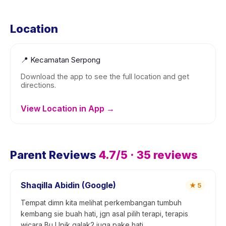
Location
📍
Kecamatan Serpong
Download the app to see the full location and get
directions.
View Location in App →
Parent Reviews
4.7
/5 ·
35
reviews
Shaqilla Abidin (Google)
★
5
Tempat dimn kita melihat perkembangan tumbuh
kembang sie buah hati, jgn asal pilih terapi, terapis
wicara Bu Upik galak2 juga pake hati