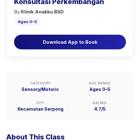
Konsultasi Perkembangan
By
Klinik Anakku BSD
Ages 0–5
Download App to Book
CATEGORY
AGE RANGE
Sensory/Motoric
Ages 0–5
CITY
RATING
Kecamatan Serpong
4.7/5
About This Class