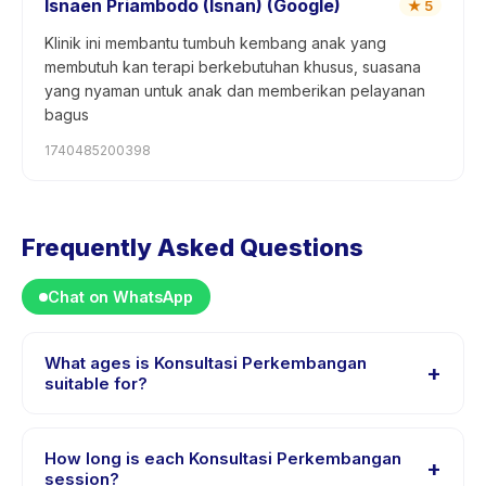
Isnaen Priambodo (Isnan) (Google)
★
5
Klinik ini membantu tumbuh kembang anak yang
membutuh kan terapi berkebutuhan khusus, suasana
yang nyaman untuk anak dan memberikan pelayanan
bagus
1740485200398
Frequently Asked Questions
Chat on WhatsApp
What ages is Konsultasi Perkembangan
+
suitable for?
Konsultasi Perkembangan is designed for children
aged 0 to 5 years. The instructor adapts the program
How long is each Konsultasi Perkembangan
+
to suit different skill levels within this age range so
session?