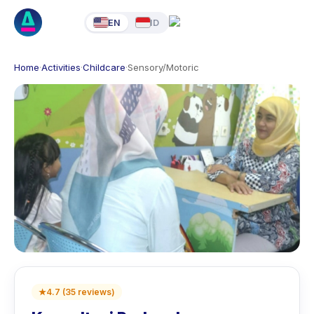
EN
ID
Home
·
Activities
·
Childcare
·
Sensory/Motoric
★
4.7
(
35
reviews
)